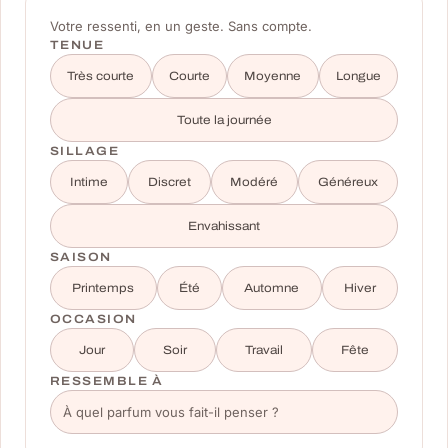
Votre ressenti, en un geste. Sans compte.
TENUE
Très courte
Courte
Moyenne
Longue
Toute la journée
SILLAGE
Intime
Discret
Modéré
Généreux
Envahissant
SAISON
Printemps
Été
Automne
Hiver
OCCASION
Jour
Soir
Travail
Fête
RESSEMBLE À