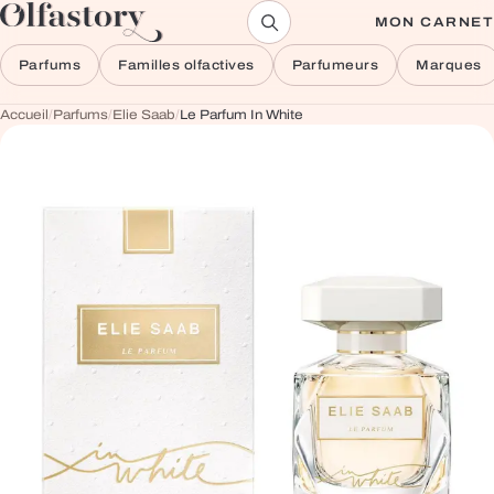
Aller au contenu
MON CARNET
Parfums
Familles olfactives
Parfumeurs
Marques
Accueil
/
Parfums
/
Elie Saab
/
Le Parfum In White