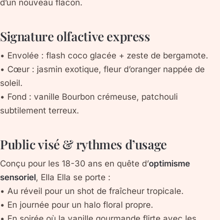
d’un nouveau flacon.
Signature olfactive express
•
Envolée :
flash coco glacée + zeste de bergamote.
•
Cœur :
jasmin exotique, fleur d’oranger nappée de
soleil.
•
Fond :
vanille Bourbon crémeuse, patchouli
subtilement terreux.
Public visé & rythmes d’usage
Conçu pour les 18-30 ans en quête d’
optimisme
sensoriel
, Ella Ella se porte :
•
Au réveil
pour un shot de fraîcheur tropicale.
•
En journée
pour un halo floral propre.
•
En soirée
où la vanille gourmande flirte avec les