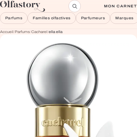
Aller au contenu
MON CARNET
Parfums
Familles olfactives
Parfumeurs
Marques
Accueil
/
Parfums
/
Cacharel
/
ella ella