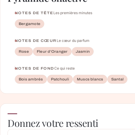
Les premières minutes
NOTES DE TÊTE
Bergamote
Le cœur du parfum
NOTES DE CŒUR
Rose
Fleur d'Oranger
Jasmin
Ce qui reste
NOTES DE FOND
Bois ambrés
Patchouli
Muscs blancs
Santal
Donnez votre ressenti