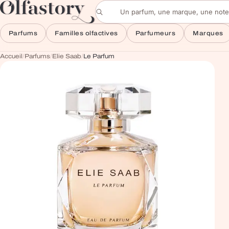
Aller au contenu
Rechercher un parfum
Parfums
Familles olfactives
Parfumeurs
Marques
Accueil
/
Parfums
/
Elie Saab
/
Le Parfum