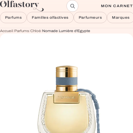
Aller au contenu
MON CARNET
Parfums
Familles olfactives
Parfumeurs
Marques
Accueil
/
Parfums
/
Chloé
/
Nomade Lumière d'Egypte