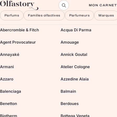
Aller au contenu
MON CARNET
Parfums
Familles olfactives
Parfumeurs
Marques
Abercrombie & Fitch
Acqua Di Parma
Agent Provocateur
Amouage
Annayaké
Annick Goutal
Armani
Atelier Cologne
Azzaro
Azzedine Alaia
Balenciaga
Balmain
Benetton
Berdoues
Biotherm
Bottega Veneta