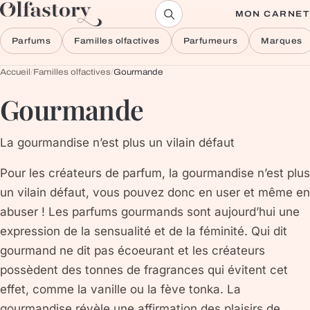
Aller au contenu
MON CARNET
Parfums
Familles olfactives
Parfumeurs
Marques
Accueil
/
Familles olfactives
/
Gourmande
Gourmande
La gourmandise n’est plus un vilain défaut
Pour les créateurs de parfum, la gourmandise n’est plus
un vilain défaut, vous pouvez donc en user et même en
abuser ! Les parfums gourmands sont aujourd’hui une
expression de la sensualité et de la féminité. Qui dit
gourmand ne dit pas écoeurant et les créateurs
possèdent des tonnes de fragrances qui évitent cet
effet, comme la vanille ou la fève tonka. La
gourmandise révèle une affirmation des plaisirs de