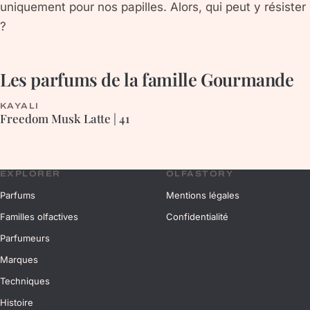
uniquement pour nos papilles. Alors, qui peut y résister
?
Les parfums de la famille
Gourmande
KAYALI
GOURMANDE
Freedom Musk Latte | 41
EXPLORER
OLFASTORY
Parfums
Mentions légales
Familles olfactives
Confidentialité
Parfumeurs
Marques
Techniques
Histoire