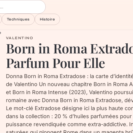
Techniques
Histoire
e
VALENTINO
Born in Roma Extrad
Parfum Pour Elle
Donna Born in Roma Extradose : la carte d’identi
de Valentino Un nouveau chapitre Born in Roma 
et Born in Roma Intense (2023), Valentino poursuit
romaine avec Donna Born in Roma Extradose, dévo
Le mot-clé Extradose désigne ici la plus haute c
dans la collection : 20 % d’huiles parfumées pou
puissance revendiquée comme extra-addictive. In
saturées qui plongent Rome dans un magenta brûla