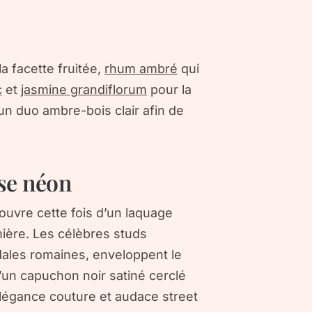
a facette fruitée,
rhum ambré
qui
c
et
jasmine grandiflorum
pour la
n duo ambre-bois clair afin de
ose néon
couvre cette fois d’un laquage
umière. Les célèbres
studs
dales romaines, enveloppent le
d’un capuchon noir satiné cerclé
 élégance couture et audace street