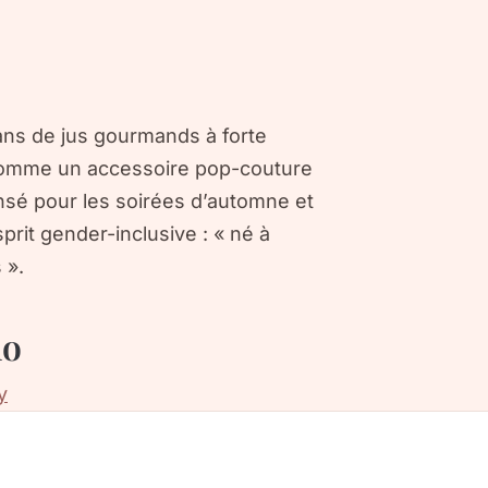
ns de jus gourmands à forte
m comme un accessoire pop-couture
nsé pour les soirées d’automne et
sprit
gender-inclusive
: « né à
 ».
no
y