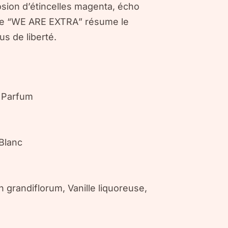
osion d’étincelles magenta, écho
e “
WE ARE EXTRA
” résume le
us de liberté.
 Parfum
Blanc
grandiflorum, Vanille liquoreuse,
)