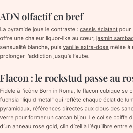
ADN olfactif en bref
La pyramide joue le contraste :
cassis éclatant
pour l
offre une chaleur liquor-like au cœur,
jasmin samba
sensualité blanche, puis
vanille extra-dose
mêlée à u
prolonger l’addiction jusqu’à l’aube.
Flacon : le rockstud passe au r
Fidèle à l’icône
Born in Roma
, le flacon cubique se 
fuchsia “liquid metal” qui reflète chaque éclat de l
pyramidaux, références directes aux clous des san
verre pour former un carcan bijou. Le col se coiffe 
d’un anneau rose gold, clin d’œil à l’équilibre entre