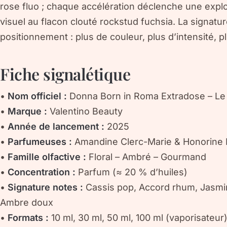
rose fluo ; chaque accélération déclenche une expl
visuel au flacon clouté rockstud fuchsia. La signatur
positionnement : plus de couleur, plus d’intensité, pl
Fiche signalétique
•
Nom officiel :
Donna Born in Roma Extradose – Le
•
Marque :
Valentino Beauty
•
Année de lancement :
2025
•
Parfumeuses :
Amandine Clerc-Marie & Honorine 
•
Famille olfactive :
Floral – Ambré – Gourmand
•
Concentration :
Parfum (≈ 20 % d’huiles)
•
Signature notes :
Cassis pop, Accord rhum, Jasmin 
Ambre doux
•
Formats :
10 ml, 30 ml, 50 ml, 100 ml (vaporisateur