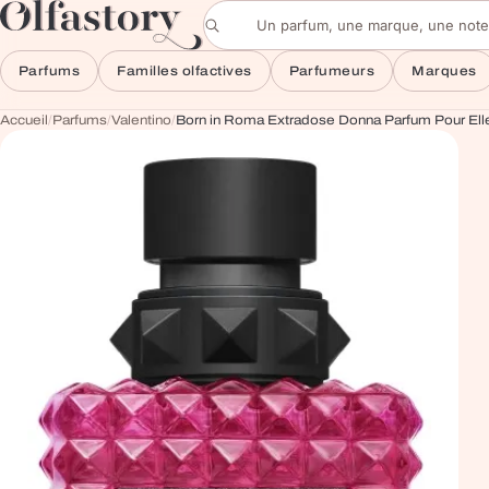
Aller au contenu
Rechercher un parfum
Parfums
Familles olfactives
Parfumeurs
Marques
Accueil
/
Parfums
/
Valentino
/
Born in Roma Extradose Donna Parfum Pour Ell