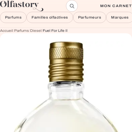
Aller au contenu
MON CARNET
Parfums
Familles olfactives
Parfumeurs
Marques
Accueil
/
Parfums
/
Diesel
/
Fuel For Life Il