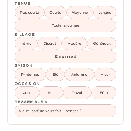
TENUE
Très courte
Courte
Moyenne
Longue
Toute la journée
SILLAGE
Intime
Discret
Modéré
Généreux
Envahissant
SAISON
Printemps
Été
Automne
Hiver
OCCASION
Jour
Soir
Travail
Fête
RESSEMBLE À