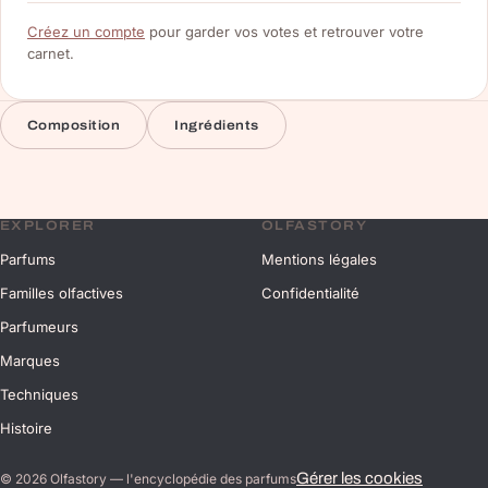
Créez un compte
pour garder vos votes et retrouver votre
carnet.
Composition
Ingrédients
EXPLORER
OLFASTORY
Parfums
Mentions légales
Familles olfactives
Confidentialité
Parfumeurs
Marques
Techniques
Histoire
Gérer les cookies
©
2026
Olfastory — l'encyclopédie des parfums