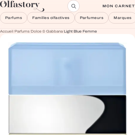
Aller au contenu
MON CARNET
Parfums
Familles olfactives
Parfumeurs
Marques
Accueil
/
Parfums
/
Dolce & Gabbana
/
Light Blue Femme