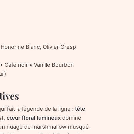
Honorine Blanc, Olivier Cresp
Café noir • Vanille Bourbon
ur)
tives
i fait la légende de la ligne :
tête
s),
cœur floral lumineux
dominé
’un
nuage de marshmallow musqué