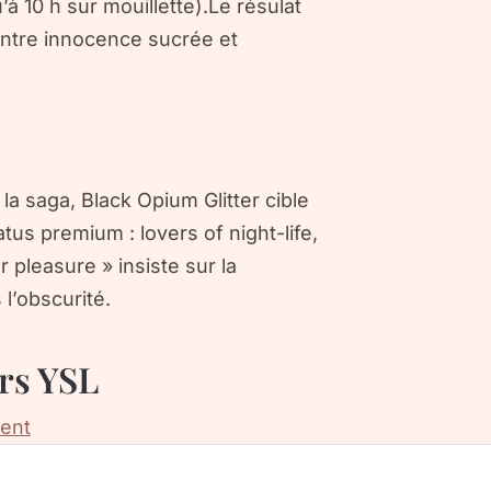
’à 10 h sur mouillette).Le résulat
entre innocence sucrée et
la saga, Black Opium Glitter cible
atus premium :
lovers of night-life,
r pleasure » insiste sur la
 l’obscurité.
ers YSL
rent