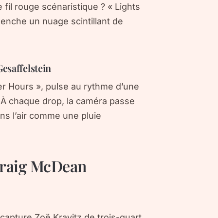
 fil rouge scénaristique ? « Lights
enche un nuage scintillant de
esaffelstein
ter Hours », pulse au rythme d’une
us.À chaque drop, la caméra passe
ans l’air comme une pluie
e Craig McDean
capture Zoë Kravitz de trois-quart