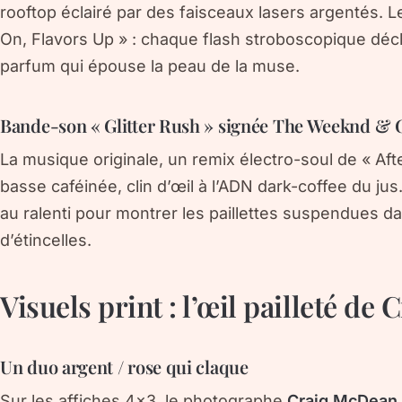
rooftop éclairé par des faisceaux lasers argentés. Le
On, Flavors Up » : chaque flash stroboscopique décl
parfum qui épouse la peau de la muse.
Bande-son « Glitter Rush » signée The Weeknd & G
La musique originale, un remix électro-soul de « Af
basse caféinée, clin d’œil à l’ADN dark-coffee du j
au ralenti pour montrer les paillettes suspendues d
d’étincelles.
Visuels print : l’œil pailleté d
Un duo argent / rose qui claque
Sur les affiches 4×3, le photographe
Craig McDean