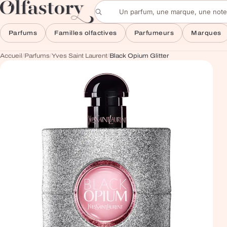
Aller au contenu
Rechercher un parfum
Parfums
Familles olfactives
Parfumeurs
Marques
Accueil
/
Parfums
/
Yves Saint Laurent
/
Black Opium Glitter