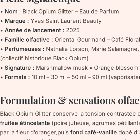
•
Nom :
Black Opium Glitter – Eau de Parfum
•
Marque :
Yves Saint Laurent Beauty
•
Année de lancement :
2025
•
Famille olfactive :
Oriental Gourmand – Café Floral
•
Parfumeuses :
Nathalie Lorson, Marie Salamagne, 
(collectif historique Black Opium)
•
Signature :
Marshmallow musk • Orange blossom • 
•
Formats :
10 ml – 30 ml – 50 ml – 90 ml (vaporisate
Formulation & sensations olfac
Black Opium Glitter conserve la tension contrastée qu
fruitée étincelante
(poire juteuse, agrumes pétillant
par la fleur d’oranger,puis
fond café-vanille
dopé d