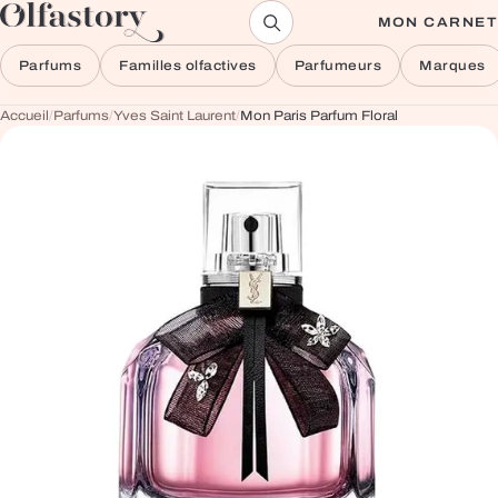
Aller au contenu
MON CARNET
Parfums
Familles olfactives
Parfumeurs
Marques
Accueil
/
Parfums
/
Yves Saint Laurent
/
Mon Paris Parfum Floral