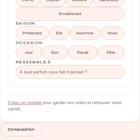
Intime
Discret
Modéré
Généreux
Envahissant
SAISON
Printemps
Été
Automne
Hiver
OCCASION
Jour
Soir
Travail
Fête
RESSEMBLE À
Créez un compte
pour garder vos votes et retrouver votre
carnet.
Composition