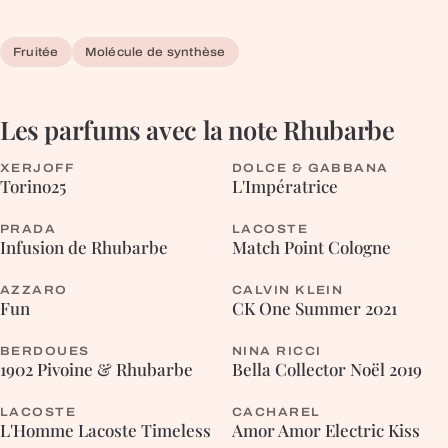
Fruitée
Molécule de synthèse
Les parfums avec la note
Rhubarbe
XERJOFF
DOLCE & GABBANA
EPICÉE
FLEURIE
Torino25
L'Impératrice
PRADA
LACOSTE
FLEURIE
Infusion de Rhubarbe
Match Point Cologne
AZZARO
CALVIN KLEIN
HESPÉRIDÉE
Fun
CK One Summer 2021
BERDOUES
NINA RICCI
FLEURIE
FLEURIE
1902 Pivoine & Rhubarbe
Bella Collector Noël 2019
LACOSTE
CACHAREL
ORIENTALE
FLEURIE
L'Homme Lacoste Timeless
Amor Amor Electric Kiss