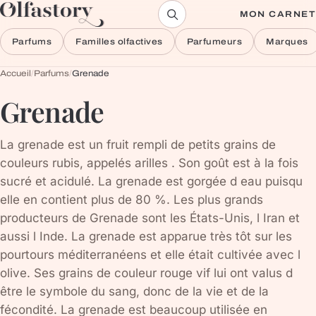
Aller au contenu
MON CARNET
Parfums
Familles olfactives
Parfumeurs
Marques
Accueil
/
Parfums
/
Grenade
Grenade
La grenade est un fruit rempli de petits grains de
couleurs rubis, appelés arilles . Son goût est à la fois
sucré et acidulé. La grenade est gorgée d eau puisqu
elle en contient plus de 80 %. Les plus grands
producteurs de Grenade sont les États-Unis, l Iran et
aussi l Inde. La grenade est apparue très tôt sur les
pourtours méditerranéens et elle était cultivée avec l
olive. Ses grains de couleur rouge vif lui ont valus d
être le symbole du sang, donc de la vie et de la
fécondité. La grenade est beaucoup utilisée en