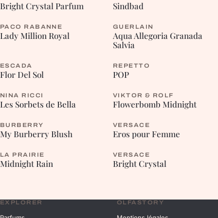
FLEURIE
BOISÉE
Bright Crystal Parfum
Sindbad
PACO RABANNE
GUERLAIN
FLEURIE
AROMATIQUE
Lady Million Royal
Aqua Allegoria Granada
Salvia
ESCADA
REPETTO
FLEURIE
FLEURIE
Flor Del Sol
POP
NINA RICCI
VIKTOR & ROLF
FLEURIE
ORIENTALE
Les Sorbets de Bella
Flowerbomb Midnight
BURBERRY
VERSACE
FLEURIE
FLEURIE
My Burberry Blush
Eros pour Femme
LA PRAIRIE
VERSACE
FLEURIE
FLEURIE
Midnight Rain
Bright Crystal
EXPLORER
OLFASTORY
Parfums
Mentions légales