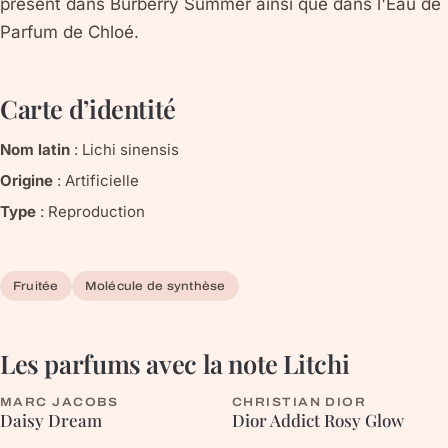
présent dans Burberry Summer ainsi que dans l'Eau de
Parfum de Chloé.
Carte d’identité
Nom latin
:
Lichi sinensis
Origine
:
Artificielle
Type
:
Reproduction
Fruitée
Molécule de synthèse
Les parfums avec la note
Litchi
MARC JACOBS
CHRISTIAN DIOR
FLEURIE
FLEURIE
Daisy Dream
Dior Addict Rosy Glow