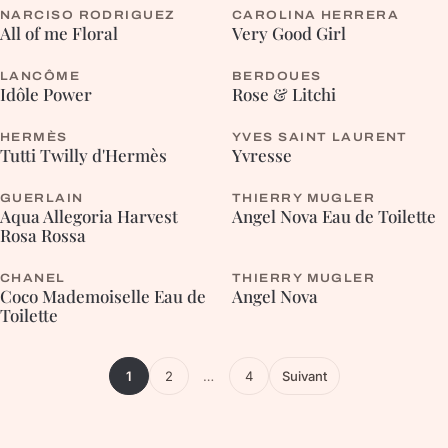
NARCISO RODRIGUEZ
CAROLINA HERRERA
FLEURIE
FLEURIE
All of me Floral
Very Good Girl
LANCÔME
BERDOUES
FLEURIE
FLEURIE
Idôle Power
Rose & Litchi
HERMÈS
YVES SAINT LAURENT
CHYPRÉE
Tutti Twilly d'Hermès
Yvresse
GUERLAIN
THIERRY MUGLER
FLEURIE
FLEURIE
Aqua Allegoria Harvest
Angel Nova Eau de Toilette
Rosa Rossa
CHANEL
THIERRY MUGLER
ORIENTALE
ORIENTALE
Coco Mademoiselle Eau de
Angel Nova
Toilette
1
2
…
4
Suivant