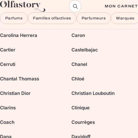
Aller au contenu
MON CARNET
Parfums
Familles olfactives
Parfumeurs
Marques
Carolina Herrera
Caron
Cartier
Castelbajac
Cerruti
Chanel
Chantal Thomass
Chloé
Christian Dior
Christian Louboutin
Clarins
Clinique
Coach
Courrèges
Dana
Davidoff