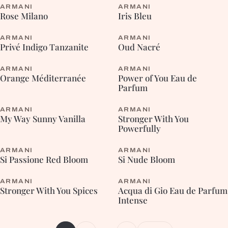
ARMANI
ARMANI
CHYPRÉE
BOISÉE
Rose Milano
Iris Bleu
ARMANI
ARMANI
BOISÉE
Privé Indigo Tanzanite
Oud Nacré
ARMANI
ARMANI
HESPÉRIDÉE
Orange Méditerranée
Power of You Eau de
Parfum
ARMANI
ARMANI
FLEURIE
My Way Sunny Vanilla
Stronger With You
Powerfully
ARMANI
ARMANI
FLEURIE
FLEURIE
Si Passione Red Bloom
Si Nude Bloom
ARMANI
ARMANI
ORIENTALE
BOISÉE
Stronger With You Spices
Acqua di Gio Eau de Parfum
Intense