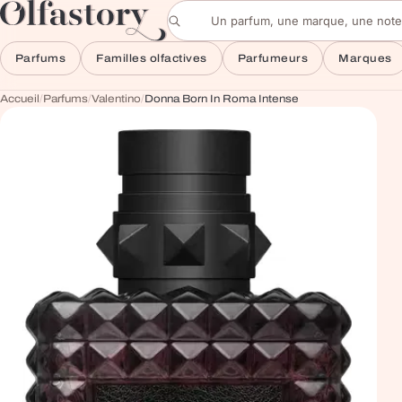
Aller au contenu
Rechercher un parfum
Parfums
Familles olfactives
Parfumeurs
Marques
Accueil
/
Parfums
/
Valentino
/
Donna Born In Roma Intense