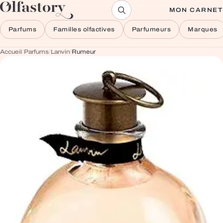
Aller au contenu
MON CARNET
Parfums
Familles olfactives
Parfumeurs
Marques
Accueil
/
Parfums
/
Lanvin
/
Rumeur