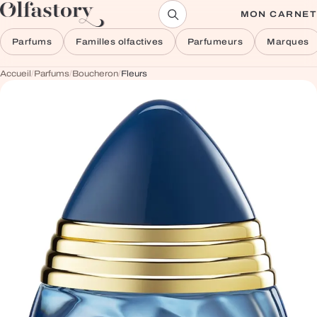
Aller au contenu
MON CARNET
Parfums
Familles olfactives
Parfumeurs
Marques
Accueil
/
Parfums
/
Boucheron
/
Fleurs