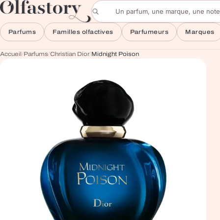
Aller au contenu
Rechercher un parfum
Parfums
Familles olfactives
Parfumeurs
Marques
Accueil
/
Parfums
/
Christian Dior
/
Midnight Poison