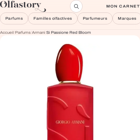
Aller au contenu
MON CARNET
Parfums
Familles olfactives
Parfumeurs
Marques
Accueil
/
Parfums
/
Armani
/
Si Passione Red Bloom