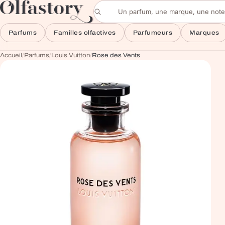
Aller au contenu
Rechercher un parfum
Parfums
Familles olfactives
Parfumeurs
Marques
Accueil
/
Parfums
/
Louis Vuitton
/
Rose des Vents