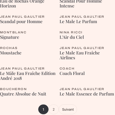
Eau de Rochas Orange
Scandal Pour Homme
Horizon
Intense
JEAN PAUL GAULTIER
JEAN PAUL GAULTIER
BOISÉE
ORIENTALE
Scandal pour Homme
Le Male Le Parfum
MONTBLANC
NINA RICCI
ORIENTALE
FLEURIE
Signature
L'Air du Ciel
ROCHAS
JEAN PAUL GAULTIER
BOISÉE
AROMATIQUE
Moustache
Le Male Eau Fraîche
Airlines
JEAN PAUL GAULTIER
COACH
AROMATIQUE
FLEURIE
Le Mâle Eau Fraîche Edition
Coach Floral
André 2018
BOUCHERON
JEAN PAUL GAULTIER
FLEURIE
ORIENTALE
Quatre Absolue de Nuit
Le Male Essence de Parfum
1
2
Suivant