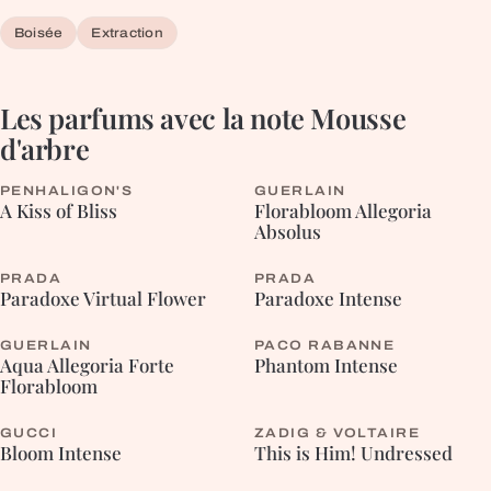
Boisée
Extraction
Les parfums avec la note
Mousse
d'arbre
PENHALIGON'S
GUERLAIN
FLEURIE
FLEURIE
A Kiss of Bliss
Florabloom Allegoria
Absolus
PRADA
PRADA
FLEURIE
FLEURIE
Paradoxe Virtual Flower
Paradoxe Intense
GUERLAIN
PACO RABANNE
FLEURIE
AROMATIQUE
Aqua Allegoria Forte
Phantom Intense
Florabloom
GUCCI
ZADIG & VOLTAIRE
ORIENTALE
BOISÉE
Bloom Intense
This is Him! Undressed