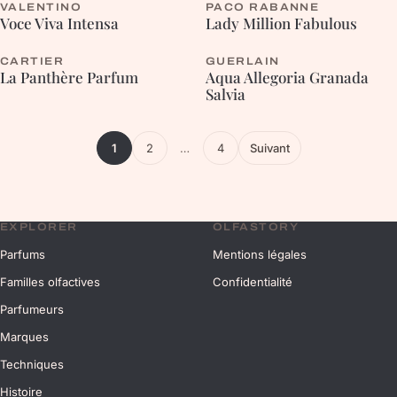
VALENTINO
PACO RABANNE
FLEURIE
ORIENTALE
Voce Viva Intensa
Lady Million Fabulous
CARTIER
GUERLAIN
CHYPRÉE
AROMATIQUE
La Panthère Parfum
Aqua Allegoria Granada
Salvia
1
2
…
4
Suivant
EXPLORER
OLFASTORY
Parfums
Mentions légales
Familles olfactives
Confidentialité
Parfumeurs
Marques
Techniques
Histoire