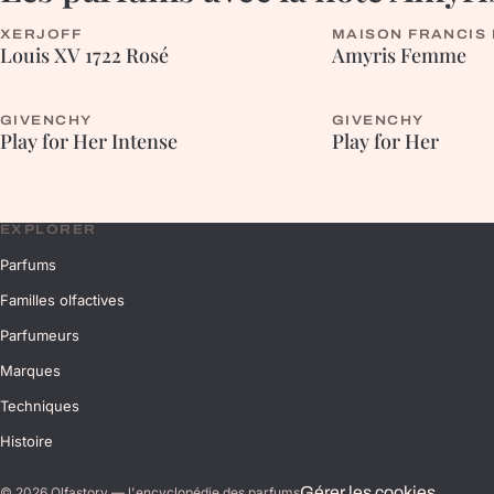
XERJOFF
MAISON FRANCIS
FRUITÉE
FLEURIE
Louis XV 1722 Rosé
Amyris Femme
GIVENCHY
GIVENCHY
ORIENTALE
FLEURIE
Play for Her Intense
Play for Her
EXPLORER
Parfums
Familles olfactives
Parfumeurs
Marques
Techniques
Histoire
Gérer les cookies
©
2026
Olfastory — l'encyclopédie des parfums