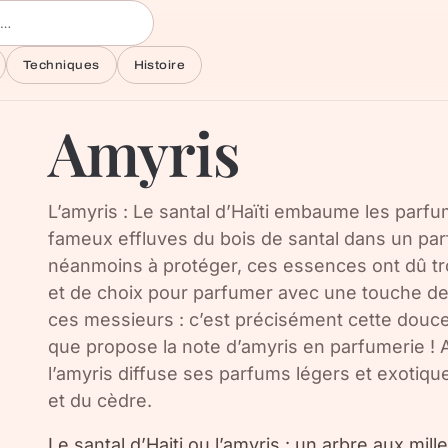
Techniques
Histoire
Amyris
L’amyris : Le santal d’Haïti embaume les parfu
fameux effluves du bois de santal dans un pa
néanmoins à protéger, ces essences ont dû tr
et de choix pour parfumer avec une touche de
ces messieurs : c’est précisément cette douce 
que propose la note d’amyris en parfumerie ! A
l’amyris diffuse ses parfums légers et exotiqu
et du cèdre.
Le santal d’Haiti ou l’amyris : un arbre aux mille