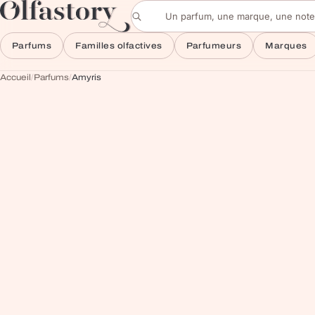
Aller au contenu
Rechercher un parfum
Parfums
Familles olfactives
Parfumeurs
Marques
Accueil
/
Parfums
/
Amyris