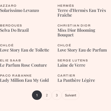
AZZARO
HERMÈS
AROMATIQUE
HESPÉRIDÉE
Solarissimo Levanzo
Terre d'Hermès Eau Très
Fraîche
BERDOUES
CHRISTIAN DIOR
HESPÉRIDÉE
FLEURIE
Selva Do Brazil
Miss Dior Blooming
Bouquet
CHLOÉ
CHLOÉ
FLEURIE
FLEURIE
Love Story Eau de Toilette
Love Story Eau de Parfum
ELIE SAAB
SERGE LUTENS
FLEURIE
HESPÉRIDÉE
Le Parfum Rose Couture
Laine de Verre
PACO RABANNE
CARTIER
FLEURIE
CHYPRÉE
Lady Million Eau My Gold
La Panthère Légère
1
2
3
Suivant