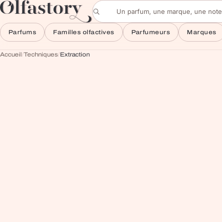
Aller au contenu
Rechercher un parfum
Parfums
Familles olfactives
Parfumeurs
Marques
Accueil
/
Techniques
/
Extraction