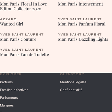
CHYPRÉE
CHYPRÉE
Mon Paris Floral In Love
Mon Paris Intensément
Editon Collector 2020
AZZARO
YVES SAINT LAURENT
FLEURIE
FLEURIE
Wanted Girl
Mon Paris Parfum Floral
YVES SAINT LAURENT
YVES SAINT LAURENT
CHYPRÉE
CHYPRÉE
Mon Paris Couture
Mon Paris Dazzling Lights
YVES SAINT LAURENT
CHYPRÉE
Mon Paris Eau de Toilette
EXPLORER
OLFASTORY
Parfums
Mentions légales
Familles olfactives
Confidentialité
Parfumeurs
Marques