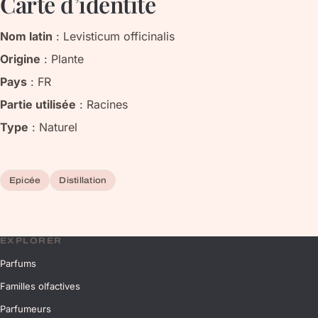
Carte d’identité
Nom latin
:
Levisticum officinalis
Origine
:
Plante
Pays
:
FR
Partie utilisée
:
Racines
Type
:
Naturel
Epicée
Distillation
EXPLORER
Parfums
Familles olfactives
Parfumeurs