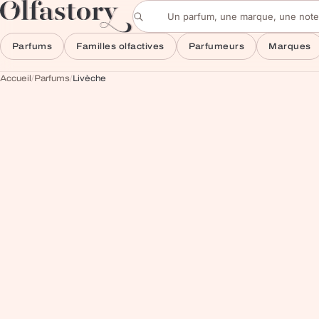
Aller au contenu
Rechercher un parfum
Parfums
Familles olfactives
Parfumeurs
Marques
Accueil
/
Parfums
/
Livèche