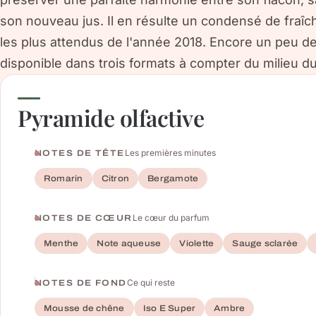
son nouveau jus. Il en résulte un condensé de fraîch
les plus attendus de l'année 2018. Encore un peu de
disponible dans trois formats à compter du milieu du 
Pyramide olfactive
Les premières minutes
NOTES DE TÊTE
Romarin
Citron
Bergamote
Le cœur du parfum
NOTES DE CŒUR
Menthe
Note aqueuse
Violette
Sauge sclarée
Ce qui reste
NOTES DE FOND
Mousse de chêne
Iso E Super
Ambre