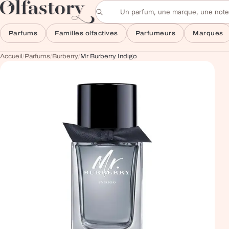
Aller au contenu
Rechercher un parfum
Parfums
Familles olfactives
Parfumeurs
Marques
Accueil
/
Parfums
/
Burberry
/
Mr Burberry Indigo