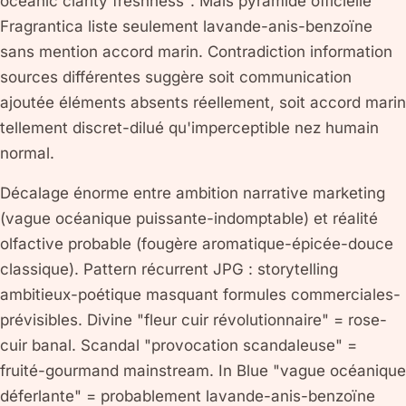
oceanic clarity freshness". Mais pyramide officielle
Fragrantica liste seulement lavande-anis-benzoïne
sans mention accord marin. Contradiction information
sources différentes suggère soit communication
ajoutée éléments absents réellement, soit accord marin
tellement discret-dilué qu'imperceptible nez humain
normal.
Décalage énorme entre ambition narrative marketing
(vague océanique puissante-indomptable) et réalité
olfactive probable (fougère aromatique-épicée-douce
classique). Pattern récurrent JPG : storytelling
ambitieux-poétique masquant formules commerciales-
prévisibles. Divine "fleur cuir révolutionnaire" = rose-
cuir banal. Scandal "provocation scandaleuse" =
fruité-gourmand mainstream. In Blue "vague océanique
déferlante" = probablement lavande-anis-benzoïne