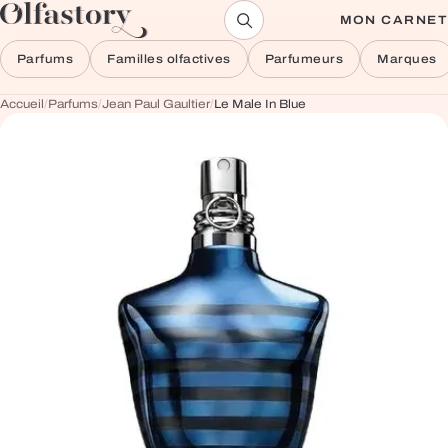
Aller au contenu
MON CARNET
Parfums
Familles olfactives
Parfumeurs
Marques
Accueil
/
Parfums
/
Jean Paul Gaultier
/
Le Male In Blue