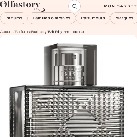
Aller au contenu
MON CARNET
Parfums
Familles olfactives
Parfumeurs
Marques
Accueil
/
Parfums
/
Burberry
/
Brit Rhythm Intense