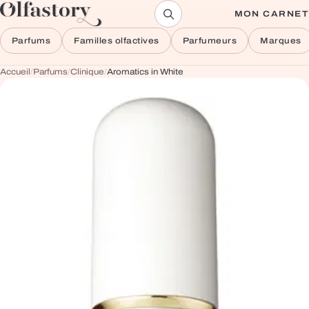
Aller au contenu
MON CARNET
Parfums
Familles olfactives
Parfumeurs
Marques
Accueil
/
Parfums
/
Clinique
/
Aromatics in White