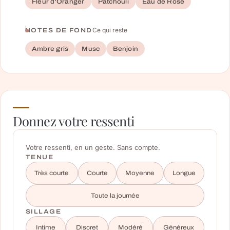
Fleur d'Oranger
Patchouli
Eau de Rose
Ce qui reste
NOTES DE FOND
Ambre gris
Musc
Benjoin
Donnez votre ressenti
Votre ressenti, en un geste. Sans compte.
TENUE
Très courte
Courte
Moyenne
Longue
Toute la journée
SILLAGE
Intime
Discret
Modéré
Généreux