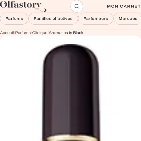
Aller au contenu
MON CARNET
Parfums
Familles olfactives
Parfumeurs
Marques
Accueil
/
Parfums
/
Clinique
/
Aromatics in Black