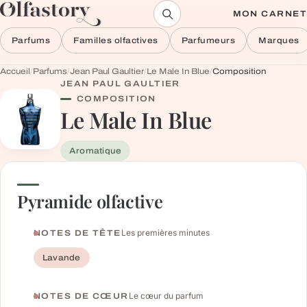
Aller au contenu
MON CARNET
Parfums
Familles olfactives
Parfumeurs
Marques
Accueil
/
Parfums
/
Jean Paul Gaultier
/
Le Male In Blue
/
Composition
JEAN PAUL GAULTIER
COMPOSITION
Le Male In Blue
Aromatique
Pyramide olfactive
Les premières minutes
NOTES DE TÊTE
Lavande
Le cœur du parfum
NOTES DE CŒUR