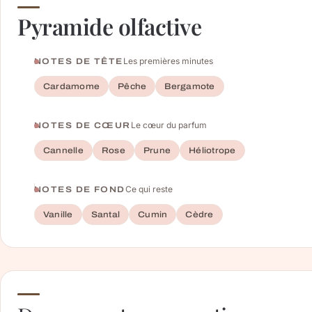
Pyramide olfactive
Les premières minutes
NOTES DE TÊTE
Cardamome
Pêche
Bergamote
Le cœur du parfum
NOTES DE CŒUR
Cannelle
Rose
Prune
Héliotrope
Ce qui reste
NOTES DE FOND
Vanille
Santal
Cumin
Cèdre