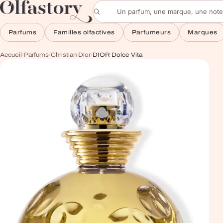
Aller au contenu
Rechercher un parfum
Parfums
Familles olfactives
Parfumeurs
Marques
Accueil
/
Parfums
/
Christian Dior
/
DIOR Dolce Vita