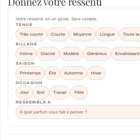
Donnez votre ressenti
Votre ressenti, en un geste. Sans compte.
TENUE
Très courte
Courte
Moyenne
Longue
Toute la
SILLAGE
Intime
Discret
Modéré
Généreux
Envahissant
SAISON
Printemps
Été
Automne
Hiver
OCCASION
Jour
Soir
Travail
Fête
RESSEMBLE À