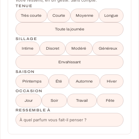
TENUE
Très courte
Courte
Moyenne
Longue
Toute la journée
SILLAGE
Intime
Discret
Modéré
Généreux
Envahissant
SAISON
Printemps
Été
Automne
Hiver
OCCASION
Jour
Soir
Travail
Fête
RESSEMBLE À