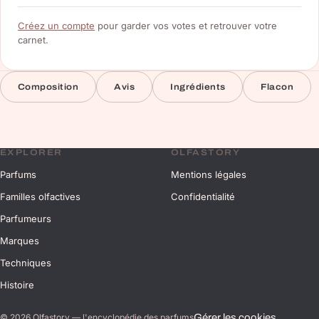
Créez un compte
pour garder vos votes et retrouver votre
carnet.
Composition
Avis
Ingrédients
Flacon
EXPLORER
OLFASTORY
Parfums
Mentions légales
Familles olfactives
Confidentialité
Parfumeurs
Marques
Techniques
Histoire
Gérer les cookies
©
2026
Olfastory — l'encyclopédie des parfums