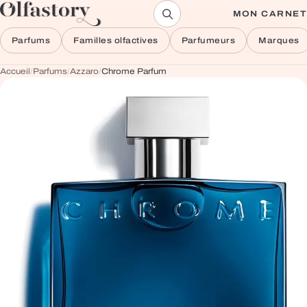
Aller au contenu
MON CARNET
Parfums
Familles olfactives
Parfumeurs
Marques
Accueil
/
Parfums
/
Azzaro
/
Chrome Parfum