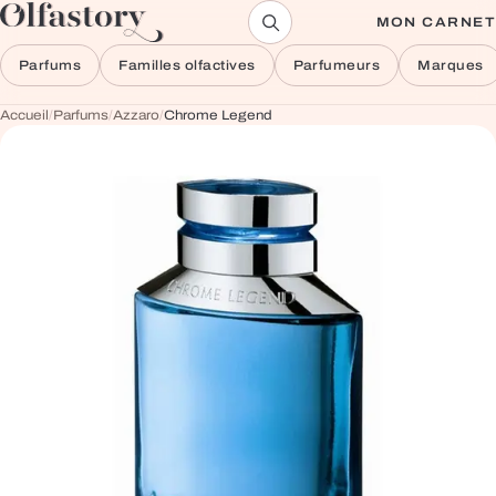
Aller au contenu
MON CARNET
Parfums
Familles olfactives
Parfumeurs
Marques
Accueil
/
Parfums
/
Azzaro
/
Chrome Legend