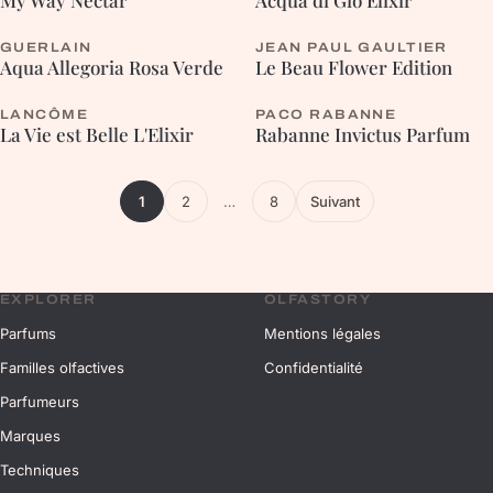
My Way Nectar
Acqua di Giò Elixir
GUERLAIN
JEAN PAUL GAULTIER
AROMATIQUE
Aqua Allegoria Rosa Verde
Le Beau Flower Edition
LANCÔME
PACO RABANNE
La Vie est Belle L'Elixir
Rabanne Invictus Parfum
1
2
…
8
Suivant
EXPLORER
OLFASTORY
Parfums
Mentions légales
Familles olfactives
Confidentialité
Parfumeurs
Marques
Techniques