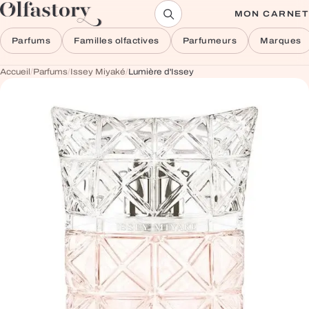
Aller au contenu
MON CARNET
Parfums
Familles olfactives
Parfumeurs
Marques
Accueil
/
Parfums
/
Issey Miyaké
/
Lumière d'Issey