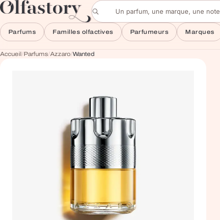
Aller au contenu
Rechercher un parfum
Parfums
Familles olfactives
Parfumeurs
Marques
Accueil
/
Parfums
/
Azzaro
/
Wanted