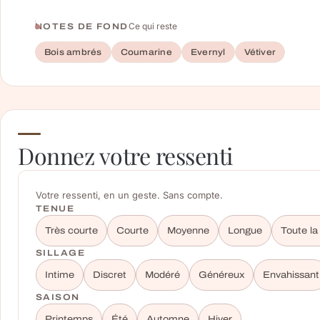
Ce qui reste
NOTES DE FOND
Bois ambrés
Coumarine
Evernyl
Vétiver
Donnez votre ressenti
Votre ressenti, en un geste. Sans compte.
TENUE
Très courte
Courte
Moyenne
Longue
Toute la
SILLAGE
Intime
Discret
Modéré
Généreux
Envahissant
SAISON
Printemps
Été
Automne
Hiver