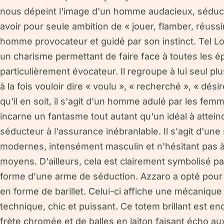
nous dépeint l'image d'un homme audacieux, séducteu
avoir pour seule ambition de « jouer, flamber, réuss
homme provocateur et guidé par son instinct. Tel Lor
un charisme permettant de faire face à toutes les é
particulièrement évocateur. Il regroupe à lui seul pl
à la fois vouloir dire « voulu », « recherché », « dé
qu'il en soit, il s'agit d'un homme adulé par les fem
incarne un fantasme tout autant qu'un idéal à attei
séducteur à l'assurance inébranlable. Il s'agit d'un
modernes, intensément masculin et n'hésitant pas à 
moyens. D'ailleurs, cela est clairement symbolisé par
forme d'une arme de séduction. Azzaro a opté pour u
en forme de barillet. Celui-ci affiche une mécanique
technique, chic et puissant. Ce totem brillant est 
frète chromée et de balles en laiton faisant écho aux