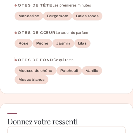
Les premières minutes
NOTES DE TÊTE
Mandarine
Bergamote
Baies roses
Le cœur du parfum
NOTES DE CŒUR
Rose
Pêche
Jasmin
Lilas
Ce qui reste
NOTES DE FOND
Mousse de chêne
Patchouli
Vanille
Muscs blancs
Donnez votre ressenti