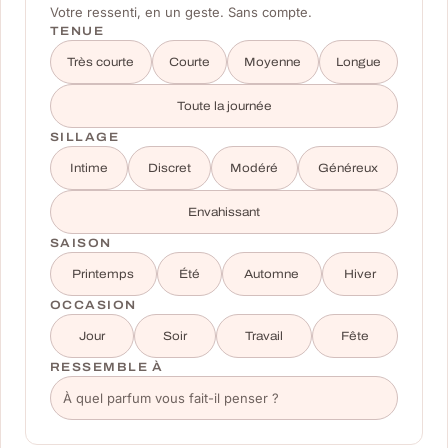
Votre ressenti, en un geste. Sans compte.
TENUE
Très courte
Courte
Moyenne
Longue
Toute la journée
SILLAGE
Intime
Discret
Modéré
Généreux
Envahissant
SAISON
Printemps
Été
Automne
Hiver
OCCASION
Jour
Soir
Travail
Fête
RESSEMBLE À