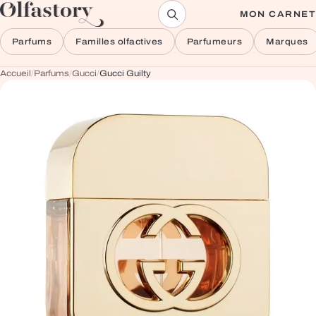
Aller au contenu
MON CARNET
Parfums
Familles olfactives
Parfumeurs
Marques
Accueil
/
Parfums
/
Gucci
/
Gucci Guilty