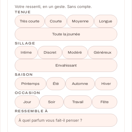
Votre ressenti, en un geste. Sans compte.
TENUE
Très courte
Courte
Moyenne
Longue
Toute la journée
SILLAGE
Intime
Discret
Modéré
Généreux
Envahissant
SAISON
Printemps
Été
Automne
Hiver
OCCASION
Jour
Soir
Travail
Fête
RESSEMBLE À