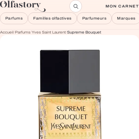
Aller au contenu
MON CARNET
Parfums
Familles olfactives
Parfumeurs
Marques
Accueil
/
Parfums
/
Yves Saint Laurent
/
Supreme Bouquet