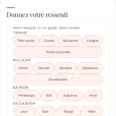
Donnez votre ressenti
Votre ressenti, en un geste. Sans compte.
TENUE
Très courte
Courte
Moyenne
Longue
Toute la journée
SILLAGE
Intime
Discret
Modéré
Généreux
Envahissant
SAISON
Printemps
Été
Automne
Hiver
OCCASION
Jour
Soir
Travail
Fête