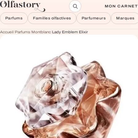
Aller au contenu
MON CARNET
Parfums
Familles olfactives
Parfumeurs
Marques
Accueil
/
Parfums
/
Montblanc
/
Lady Emblem Elixir