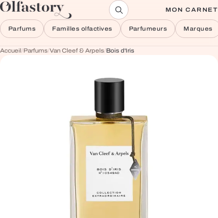
Aller au contenu
MON CARNET
Parfums
Familles olfactives
Parfumeurs
Marques
Accueil
/
Parfums
/
Van Cleef & Arpels
/
Bois d'Iris