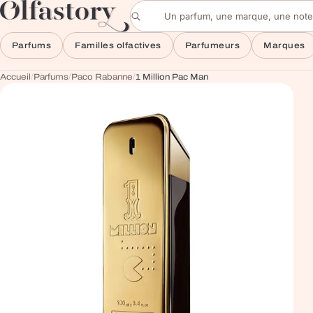
Aller au contenu
Rechercher un parfum
Parfums
Familles olfactives
Parfumeurs
Marques
Accueil
/
Parfums
/
Paco Rabanne
/
1 Million Pac Man