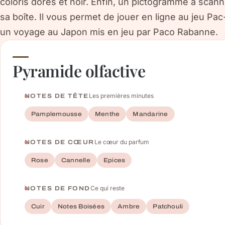
coloris dorés et noir. Enfin, un pictogramme à scann
sa boîte. Il vous permet de jouer en ligne au jeu Pa
un voyage au Japon mis en jeu par Paco Rabanne.
Pyramide olfactive
Les premières minutes
NOTES DE TÊTE
Pamplemousse
Menthe
Mandarine
Le cœur du parfum
NOTES DE CŒUR
Rose
Cannelle
Epices
Ce qui reste
NOTES DE FOND
Cuir
Notes Boisées
Ambre
Patchouli