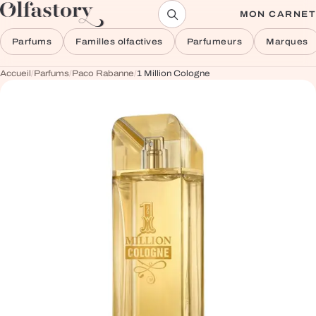
Aller au contenu
MON CARNET
Parfums
Familles olfactives
Parfumeurs
Marques
Accueil
/
Parfums
/
Paco Rabanne
/
1 Million Cologne