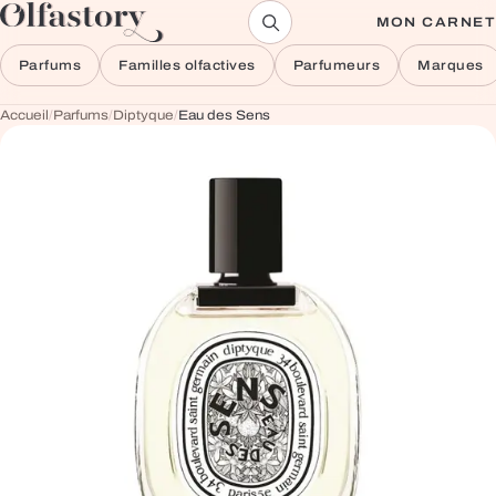
Aller au contenu
MON CARNET
Parfums
Familles olfactives
Parfumeurs
Marques
Accueil
/
Parfums
/
Diptyque
/
Eau des Sens