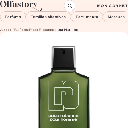
Aller au contenu
MON CARNET
Parfums
Familles olfactives
Parfumeurs
Marques
Accueil
/
Parfums
/
Paco Rabanne
/
pour Homme